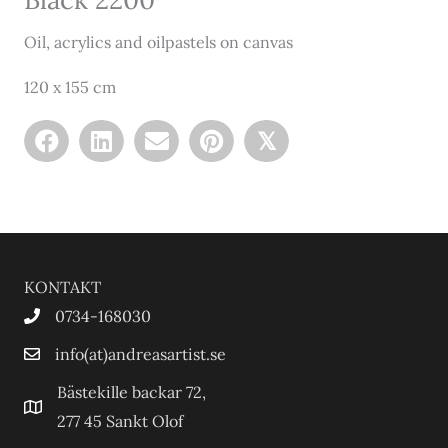
Oil, acrylics and oilpastels on canvas
120 x 155 cm
𝕏
KONTAKT
0734-168030
info(at)andreasartist.se
Bästekille backar 72,
277 45 Sankt Olof