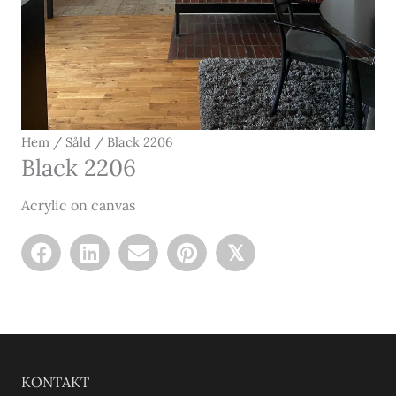
Hem
/
Såld
/ Black 2206
Black 2206
Acrylic on canvas
𝕏
KONTAKT