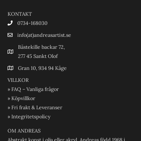
KONTAKT
0734-168030
info(at)andreasartist.se
Bästekille backar 72,
277 45 Sankt Olof
Gran 10, 934 94 Kåge
VILLKOR
» FAQ – Vanliga frågor
» Köpvillkor
» Fri frakt & Leveranser
» Integritetspolicy
OM ANDREAS
Abstrakt konst i olja eller akryl. Andreas född 1968 i