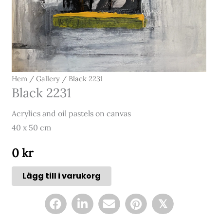
Hem
/
Gallery
/ Black 2231
Black 2231
Acrylics and oil pastels on canvas
40 x 50 cm
0
kr
Lägg till i varukorg
𝕏