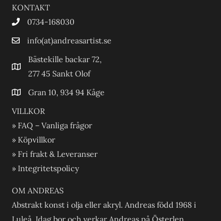
KONTAKT
0734-168030
info(at)andreasartist.se
Bästekille backar 72,
277 45 Sankt Olof
Gran 10, 934 94 Kåge
VILLKOR
» FAQ – Vanliga frågor
» Köpvillkor
» Fri frakt & Leveranser
» Integritetspolicy
OM ANDREAS
Abstrakt konst i olja eller akryl. Andreas född 1968 i
Luleå. Idag bor och verkar Andreas på Österlen.