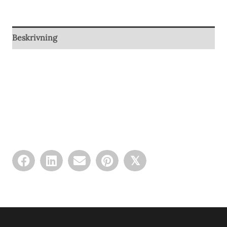
Beskrivning
𝕏