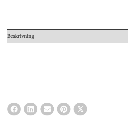
Beskrivning
𝕏