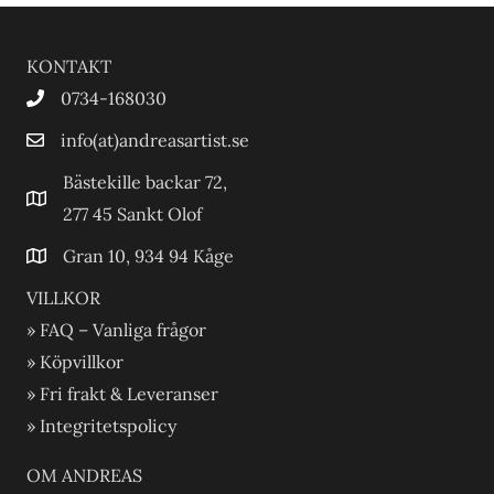
KONTAKT
0734-168030
info(at)andreasartist.se
Bästekille backar 72,
277 45 Sankt Olof
Gran 10, 934 94 Kåge
VILLKOR
» FAQ – Vanliga frågor
» Köpvillkor
» Fri frakt & Leveranser
» Integritetspolicy
OM ANDREAS