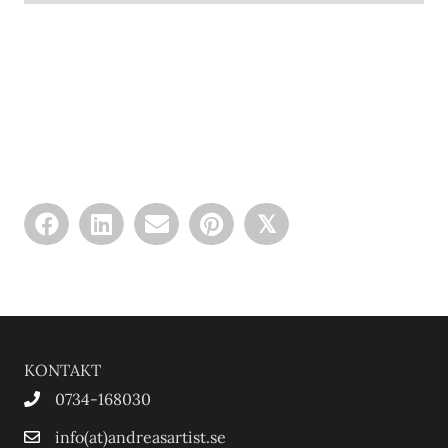
𝕏
KONTAKT
0734-168030
info(at)andreasartist.se