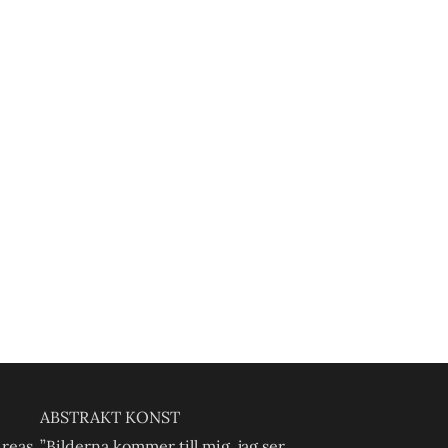
ABSTRAKT KONST
dreas
”Bilderna kommer till mig, jag ser