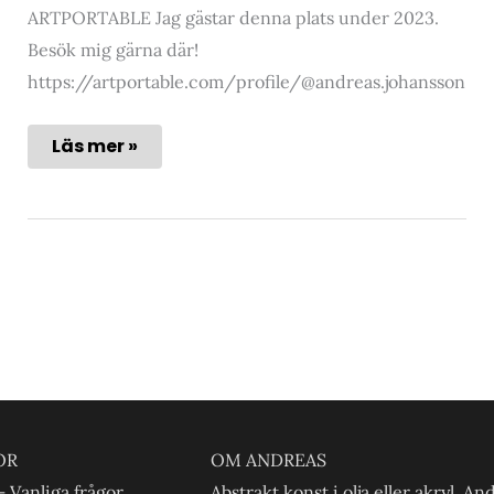
ARTPORTABLE Jag gästar denna plats under 2023.
Besök mig gärna där!
https://artportable.com/profile/@andreas.johansson
KONST
Läs mer »
–
popup
OR
OM ANDREAS
– Vanliga frågor
Abstrakt konst i olja eller akryl. An