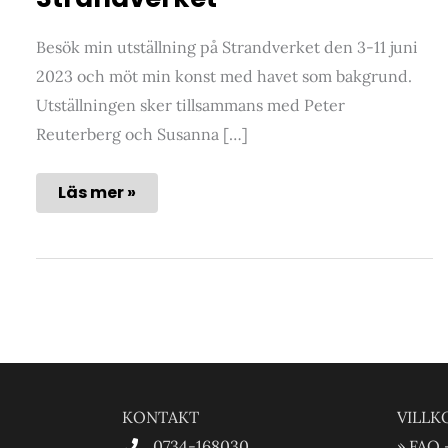
Besök min utställning på Strandverket den 3-11 juni
2023 och möt min konst med havet som bakgrund.
Utställningen sker tillsammans med Peter
Reuterberg och Susanna […]
Marstrand
Läs mer »
–
utställning
Strandverket
KONTAKT
VILLK
0734-168030
» FAQ 