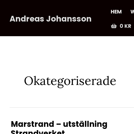
Hoppa
HEM
W
till
Andreas Johansson
innehåll
0
KR
Okategoriserade
Marstrand – utställning
Strandverket